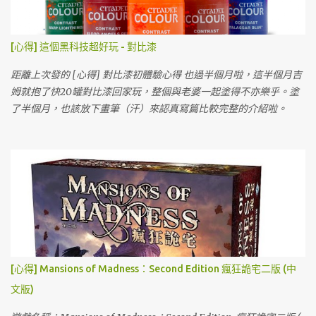
[心得] 這個黑科技超好玩 - 對比漆
距離上次發的 [心得] 對比漆初體驗心得 也過半個月啦，這半個月吉
姆就抱了快20罐對比漆回家玩，整個與老婆一起塗得不亦樂乎。塗
了半個月，也該放下畫筆（汗）來認真寫篇比較完整的介紹啦。
[心得] Mansions of Madness：Second Edition 瘋狂詭宅二版 (中
文版)