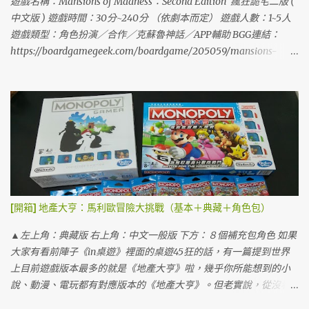
遊戲名稱：Mansions of Madness：Second Edition 瘋狂詭宅二版 (
中文版 ) 遊戲時間：30分~240分 （依劇本而定） 遊戲人數：1~5人
遊戲類型：角色扮演／合作／克蘇魯神話／APP輔助 BGG連結：
https://boardgamegeek.com/boardgame/205059/mansions-
madness-second-edition/credits 隨著2017年接近尾聲，這些老是被
我掛在嘴邊的2017五大角色扮演桌遊 *1 也差不多到了不會再提的時
候XD。 *1《 第七大陸 》、《 黯淡港灣 》、《Too Many Bones》
、《Kingdom Death：Monster》 、《黑暗靈魂》 （雖然這款各種
讓我憤怒...快被踢出去了） 不過前陣子就有桌友跟我反應說，這幾款
不是KS限定就是相當難購買，而且都有一個共通點是... . 都沒有中
文！ 不過就是這麼巧， 就在上個月一位遠在新竹的桌遊大大帶著必
定推你入坑的笑容(?!)手上拎了一款遊戲來讓我體驗，然後...我就掉
坑啦！！！！ ▲官方介紹影片 正當準備入手英文版的同時網路上也
[開箱] 地產大亨：馬利歐冒險大挑戰（基本＋典藏＋角色包）
傳來了中文即將發售的消息，行！我等你！ 遊戲也在這幾日順利拿
到貨，完美的解決了上面提到的需求，角色扮演、好玩、重點是 有
▲左上角：典藏版 右上角：中文一般版 下方：８個補充包角色 如果
中文版 ！遊戲的內容也足以被我列進2017角色扮演代表桌遊之一，
大家有看前陣子《in桌遊》裡面的桌遊45狂的話，有一篇提到世界
那就是今天要介紹的《瘋狂詭宅二版 》 。 雖然我不敢說 《瘋狂詭宅
上目前遊戲版本最多的就是《地產大亨》啦，幾乎你所能想到的小
二版 》會是我2017角色扮演代表桌遊列表中最好玩的一款，不過我
說、動漫、電玩都有對應版本的《地產大亨》。但老實說，從沒看
想他會是我考量多方後最推薦入手的一款，為什麼呢？且聽我娓娓
過一個跨界合作產品能像今天這個主角《地產大亨：馬利歐冒險大