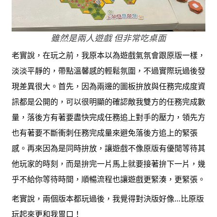
雖然是兩人遊戲 但非常吃桌面
老實說，在玩之前，我原本以為遊戲氣氛會跟原版一樣，
淡淡平靜的，帶點溫馨感的輕鬆氛圍，不過實際玩過後發
現差異很大。首先，因為兩邊的圖板拚放與任務完成度資
訊都是公開的，可以很明顯的確認敵我雙方的任務完成數
量，落後方有著要盡快完成任務追上對手的壓力，領先方
也有著要不斷衝刺任務完成量來避免落後方追上的緊張
感。再來因為是同時拚放，讓遊戲不像原版有優閒等待其
他玩家的時刻，而是拚完一片馬上就要接著拚下一片，幾
乎不給你等待時間，順暢流程也讓遊戲更緊湊，更緊張。
老實說，兩個版本都玩過後，我覺得對決版好像…比原版
玩起來更和我胃口！